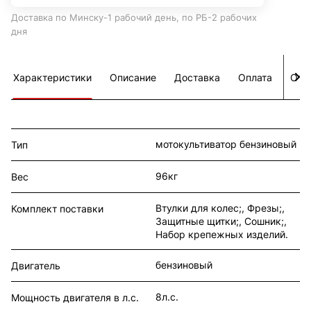
Доставка по Минску-1 рабочий день, по РБ-2 рабочих
дня
Характеристики
Описание
Доставка
Оплата
Отз
мотокультиватор бензиновый
Тип
96кг
Вес
Втулки для колес;, Фрезы;,
Комплект поставки
Защитные щитки;, Сошник;,
Набор крепежных изделий.
бензиновый
Двигатель
8л.с.
Мощность двигателя в л.с.