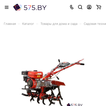
–
–
–
Главная
Каталог
Товары для дома и сада
Садовая техн