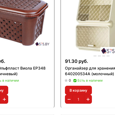
уб.
91.30 руб.
Эльфпласт Виола EP348
Органайзер для хранени
ричневый)
640200534A (молочный)
ь в наличии
0
Есть в наличии
ну
В корзину