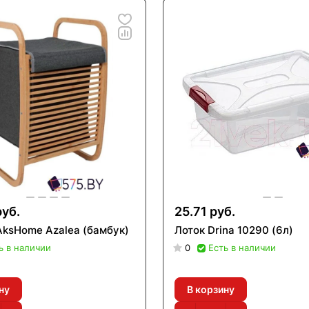
руб.
25.71 руб.
AksHome Azalea (бамбук)
Лоток Drina 10290 (6л)
ь в наличии
0
Есть в наличии
ну
В корзину