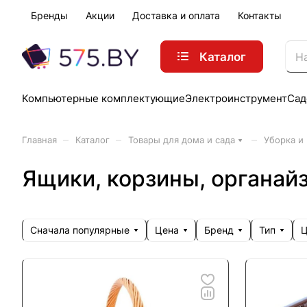
Бренды
Акции
Доставка и оплата
Контакты
Каталог
Компьютерные комплектующие
Электроинструмент
Сад
–
–
–
Главная
Каталог
Товары для дома и сада
Уборка и
Ящики, корзины, органай
Сначала популярные
Цена
Бренд
Тип
Ц