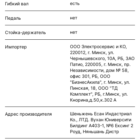
есть
Гибкий вал
нет
Педаль
нет
Стойка-держатель
ООО Электросервис и КО,
Импортер
220012, г. Минск, ул.
Чернышевского, 10А, РБ, ЗАО
Патио, 220005, г. Минск, пр.
Независимости, дом № 58,
офис 301, РБ, ООО
"БизнесАкила", г. Минск, ул.
Пинская, 18, ООО "ТД
Комплект", РБ, г.Минск, ул.
Кнорина,д.50,к.302 А
Шеньжень Есан Индастриал
Адрес производителя
Ко., ЛТД. Вухан Юниверсити
Билдинг A403-1, №6 Ексинг 2
Роуд, Няньшань Дистр