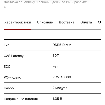
Доставка по Минску-1 рабочий день, по РБ-2 рабочих
дня
Характеристики
Описание
Доставка
Оплата
Отз
DDR5 DIMM
Тип
30T
CAS Latency
нет
ECC
PC5-48000
PC-индекс
2 модуля
Набор
1.35 В
Напряжение питания