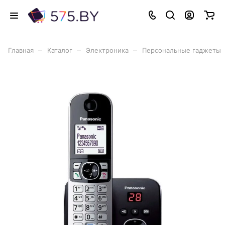
–
–
–
Главная
Каталог
Электроника
Персональные гаджеты