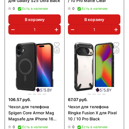
для Galaxy S25 Ultra Black
/ 10 Pro Matte Clear
0
0
Есть в наличии
Есть в наличии
В корзину
В корзину
106.57 руб.
67.07 руб.
Чехол для телефона
Чехол для телефона
Spigen Core Armor Mag
Ringke Fusion X для Pixel
Magsafe для iPhone 16
10 / 10 Pro Black
Matte Black
0
0
Есть в наличии
Есть в наличии