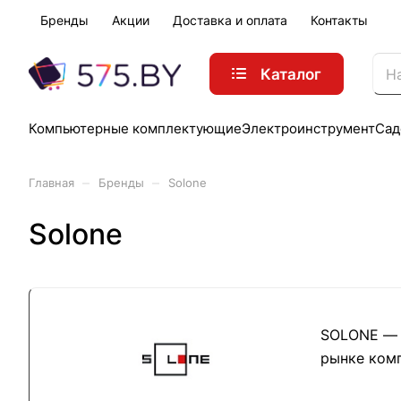
Бренды
Акции
Доставка и оплата
Контакты
Каталог
Компьютерные комплектующие
Электроинструмент
Сад
–
–
Главная
Бренды
Solone
Solone
SOLONE — м
рынке комп